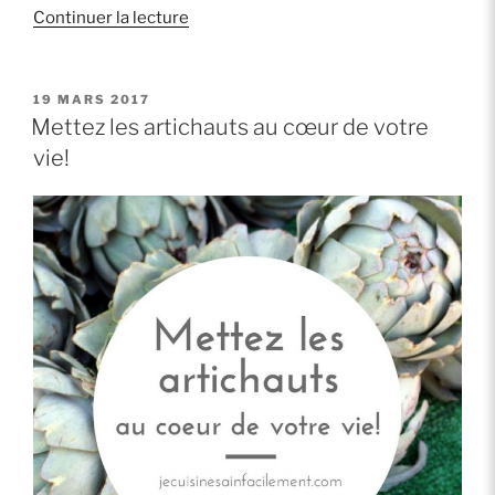
de
Continuer la lecture
« C’est
le
retour
PUBLIÉ
19 MARS 2017
LE
des
Mettez les artichauts au cœur de votre
asperges! »
vie!