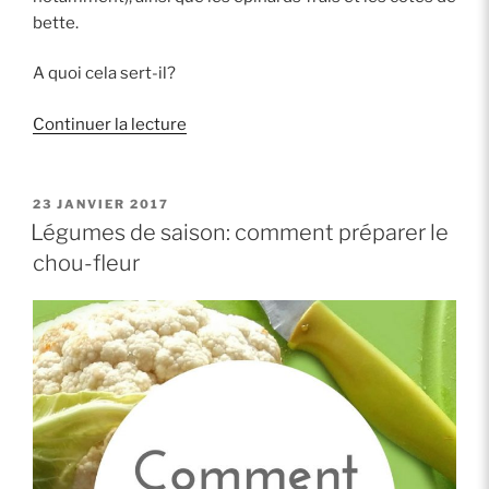
bette.
A quoi cela sert-il?
de
Continuer la lecture
« Comment
préparer
les
PUBLIÉ
23 JANVIER 2017
LE
poireaux? »
Légumes de saison: comment préparer le
chou-fleur