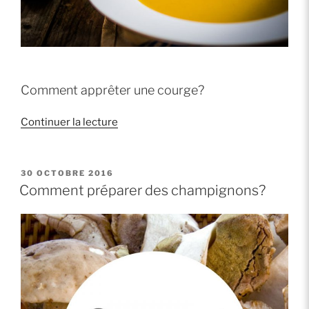
Comment apprêter une courge?
de
Continuer la lecture
« Comment
préparer
une
PUBLIÉ
30 OCTOBRE 2016
LE
soupe
Comment préparer des champignons?
à
la
courge? »