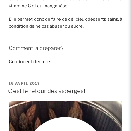
vitamine C et du manganèse.
Elle permet donc de faire de délicieux desserts sains, à
condition de ne pas abuser du sucre.
Comment la préparer?
de
Continuer la lecture
« La
rhubarbe,
délice
PUBLIÉ
16 AVRIL 2017
LE
de
C’est le retour des asperges!
printemps »