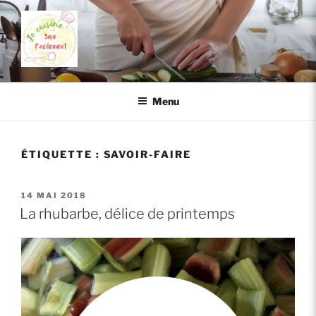
Aller
au
contenu
principal
JE CUISINE SAIN FACILEMENT
Cuisiner sainement, c'est facile!
Menu
ÉTIQUETTE :
SAVOIR-FAIRE
PUBLIÉ
14 MAI 2018
LE
La rhubarbe, délice de printemps