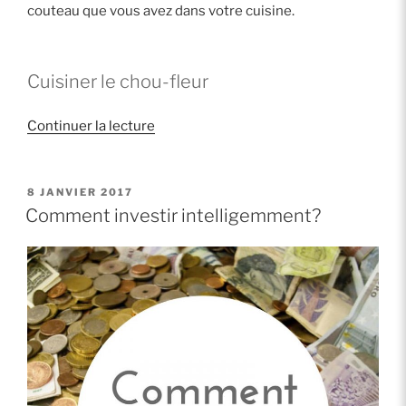
couteau que vous avez dans votre cuisine.
Cuisiner le chou-fleur
de
Continuer la lecture
« Légumes
de
saison:
PUBLIÉ
8 JANVIER 2017
LE
comment
Comment investir intelligemment?
préparer
le
chou-
fleur »