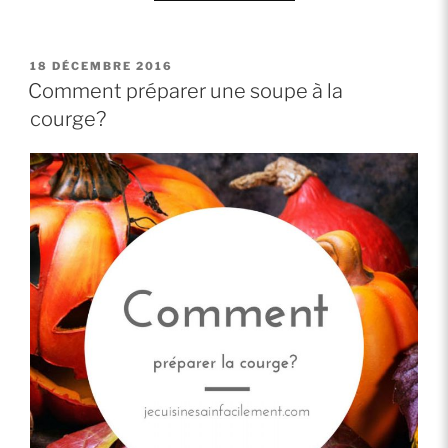
« Comment
investir
intelligemment? »
PUBLIÉ
18 DÉCEMBRE 2016
LE
Comment préparer une soupe à la
courge?