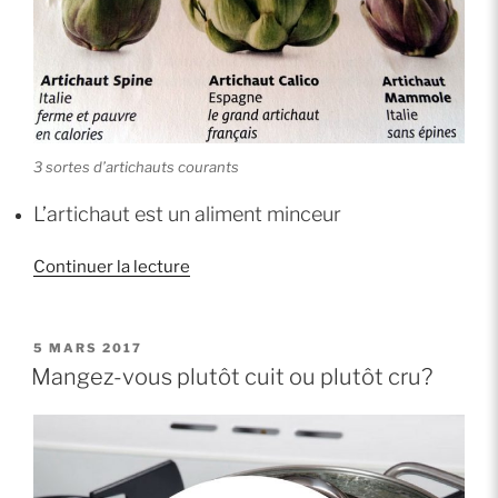
3 sortes d’artichauts courants
L’artichaut est un aliment minceur
de
Continuer la lecture
« Mettez
les
artichauts
PUBLIÉ
5 MARS 2017
LE
au
Mangez-vous plutôt cuit ou plutôt cru?
cœur
de
votre
vie! »