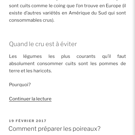
sont cuits comme le coing que l’on trouve en Europe (il
existe d’autres variétés en Amérique du Sud qui sont
consommables crus).
Quand le cru est à éviter
Les légumes les plus courants qu’il faut
absolument consommer cuits sont les pommes de
terre et les haricots.
Pourquoi?
de
Continuer la lecture
« Mangez-
vous
plutôt
PUBLIÉ
19 FÉVRIER 2017
LE
cuit
Comment préparer les poireaux?
ou