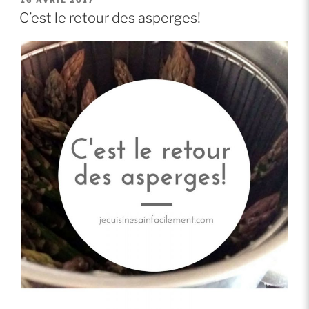
LE
vous:
C’est le retour des asperges!
les
chips
de
légumes
fait
maison »