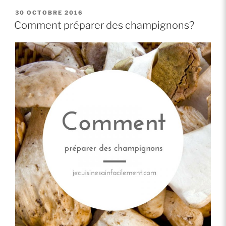
une
PUBLIÉ
30 OCTOBRE 2016
LE
soupe
Comment préparer des champignons?
à
la
courge? »