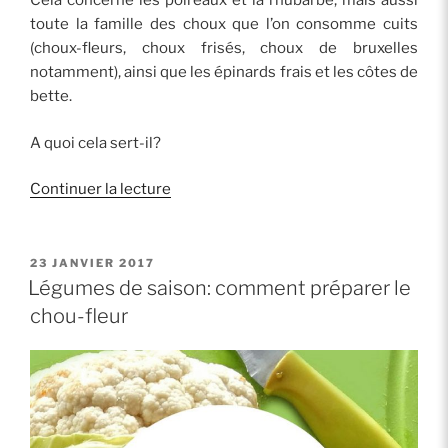
Cela concerne les poireaux et la rhubarbe, mais aussi
toute la famille des choux que l’on consomme cuits
(choux-fleurs, choux frisés, choux de bruxelles
notamment), ainsi que les épinards frais et les côtes de
bette.
A quoi cela sert-il?
de
Continuer la lecture
« Comment
préparer
les
PUBLIÉ
23 JANVIER 2017
LE
poireaux? »
Légumes de saison: comment préparer le
chou-fleur