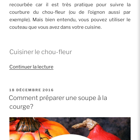
recourbée car il est très pratique pour suivre la
courbure du chou-fleur (ou de l’oignon aussi par
exemple). Mais bien entendu, vous pouvez utiliser le
couteau que vous avez dans votre cuisine.
Cuisiner le chou-fleur
de
Continuer la lecture
« Légumes
de
saison:
PUBLIÉ
18 DÉCEMBRE 2016
LE
comment
Comment préparer une soupe à la
préparer
courge?
le
chou-
fleur »