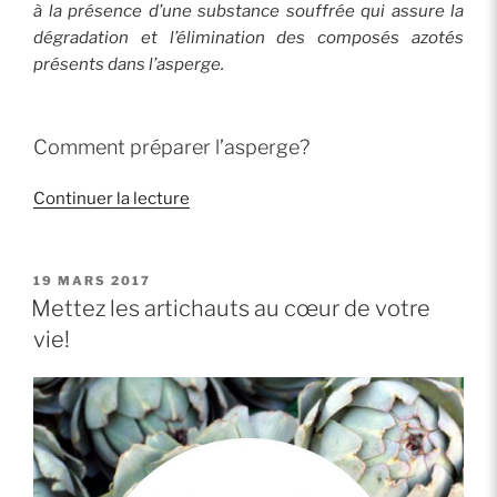
à la présence d’une substance souffrée qui assure la
dégradation et l’élimination des composés azotés
présents dans l’asperge.
Comment préparer l’asperge?
de
Continuer la lecture
« C’est
le
retour
PUBLIÉ
19 MARS 2017
LE
des
Mettez les artichauts au cœur de votre
asperges! »
vie!