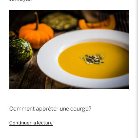
Comment apprêter une courge?
de
Continuer la lecture
« Comment
préparer