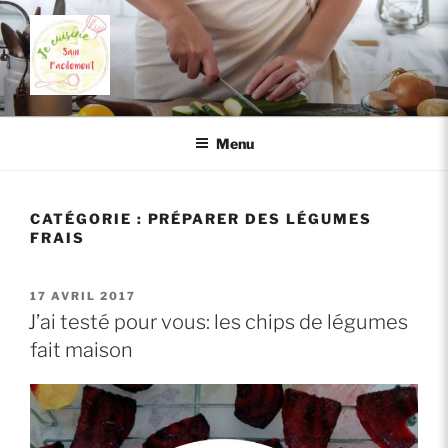
Aller
au
contenu
principal
JE CUISINE SAIN FACILEMENT
Cuisiner sainement, c'est facile!
Menu
CATÉGORIE :
PRÉPARER DES LÉGUMES
FRAIS
PUBLIÉ
17 AVRIL 2017
LE
J’ai testé pour vous: les chips de légumes
fait maison