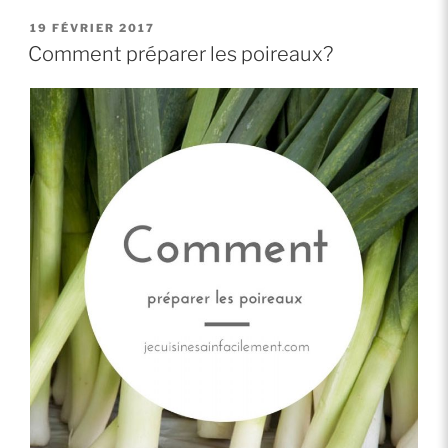
les
artichauts
PUBLIÉ
19 FÉVRIER 2017
LE
au
Comment préparer les poireaux?
cœur
de
votre
vie! »