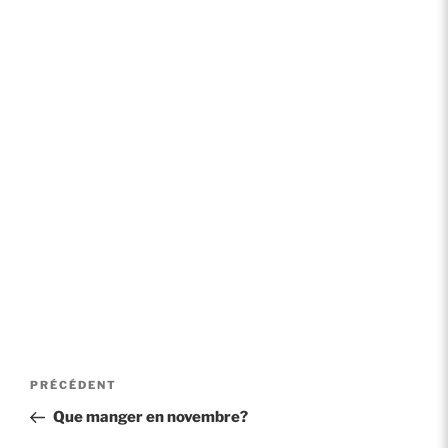
Navigation
Article
PRÉCÉDENT
de
précédent
Que manger en novembre?
l’article