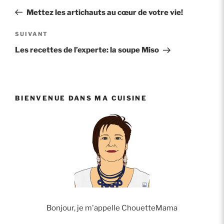
de
précédent
Mettez les artichauts au cœur de votre vie!
l’article
Article
SUIVANT
suivant
Les recettes de l’experte: la soupe Miso
BIENVENUE DANS MA CUISINE
Bonjour, je m'appelle ChouetteMama