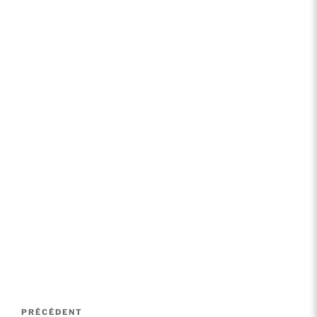
Navigation
Article
PRÉCÉDENT